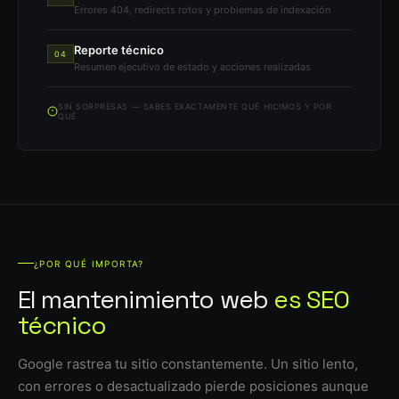
Errores 404, redirects rotos y problemas de indexación
Reporte técnico
04
Resumen ejecutivo de estado y acciones realizadas
SIN SORPRESAS — SABES EXACTAMENTE QUÉ HICIMOS Y POR
QUÉ
¿POR QUÉ IMPORTA?
El mantenimiento web
es SEO
técnico
Google rastrea tu sitio constantemente. Un sitio lento,
con errores o desactualizado pierde posiciones aunque