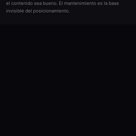
el contenido sea bueno. El mantenimiento es la base
invisible del posicionamiento.
Velocidad = ranking
Google usa Core Web Vitals como factor de ranking. Un
sitio lento pierde posiciones frente a competidores más
rápidos.
Seguridad activa
Un sitio hackeado es desindexado por Google. Las
actualizaciones preventivas evitan vulnerabilidades
conocidas.