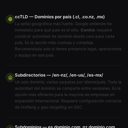
ccTLD — Dominios por país (.cl, .co.nz, .mx)
La señal geográfica más fuerte. Google entiende de
inmediato para qué país es el sitio.
Contra:
requiere
construir autoridad de dominio desde cero para cada
país. Es la opción más costosa y compleja.
Recomendada solo si tienes presencia legal, operaciones
y equipo en ese país.
Subdirectorios — /en-nz/, /en-us/, /es-mx/
Un solo dominio, varias carpetas por idioma/país. Toda la
autoridad del dominio se comparte entre versiones. Es la
opción más eficiente para la mayoría de empresas en
expansión internacional. Requiere configuración correcta
de hreflang y geo-targeting en GSC.
Subdominios — es.dominio.com, nz.dominio.com