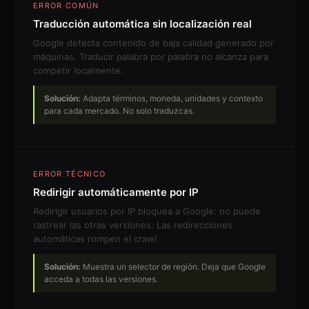
ERROR COMÚN
Traducción automática sin localización real
Google detecta contenido de baja calidad generado por
máquinas. Traducir palabra por palabra no alcanza para
competir localmente.
Solución:
Adapta términos, moneda, unidades y contexto
para cada mercado. No solo traduzcas.
ERROR TÉCNICO
Redirigir automáticamente por IP
Redirigir usuarios por IP bloquea a Google: no puede
rastrear las otras versiones. Las redirecciones
automáticas rompen el crawl.
Solución:
Muestra un selector de región. Deja que Google
acceda a todas las versiones.