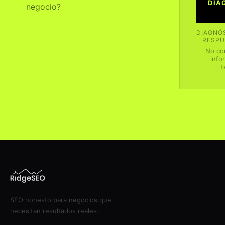
DIA
negocio?
DIAGNÓS
RESPU
No co
info
t
SEO honesto para negocios que
necesitan resultados reales.