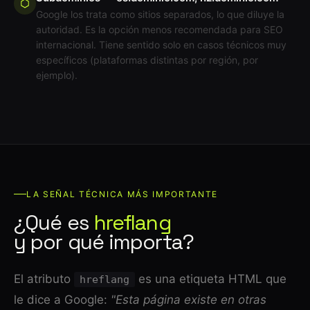
Google los trata como sitios separados, lo que diluye la
autoridad. Es la opción menos recomendada para SEO
internacional. Tiene sentido solo en casos técnicos muy
específicos (plataformas distintas por región, por
ejemplo).
LA SEÑAL TÉCNICA MÁS IMPORTANTE
¿Qué es
hreflang
y por qué importa?
El atributo
es una etiqueta HTML que
hreflang
le dice a Google:
"Esta página existe en otras