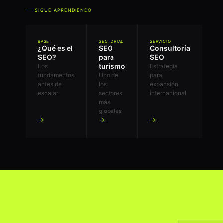
SIGUE APRENDIENDO
BASE
SECTORIAL
SERVICIO
¿Qué es el
SEO
Consultoría
SEO?
para
SEO
turismo
Los
Estrategia
fundamentos
Uno de
para
antes de
los
expansión
escalar
sectores
internacional
más
globales
→
→
→