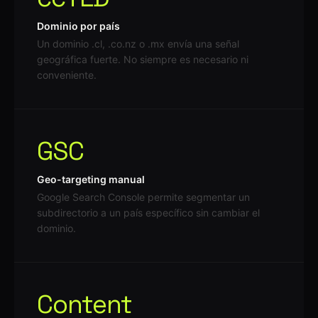
Dominio por país
Un dominio .cl, .co.nz o .mx envía una señal
geográfica fuerte. No siempre es necesario ni
conveniente.
GSC
Geo-targeting manual
Google Search Console permite segmentar un
subdirectorio a un país específico sin cambiar el
dominio.
Content