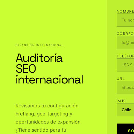
NOMBR
CORREO
EXPANSIÓN INTERNACIONAL
Auditoría
TELÉFO
SEO
internacional
URL
gratuita
PAÍS
Revisamos tu configuración
hreflang, geo-targeting y
oportunidades de expansión.
¿Tiene sentido para tu
SO