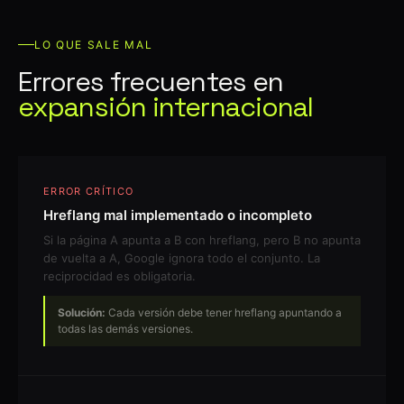
LO QUE SALE MAL
Errores frecuentes en
expansión internacional
ERROR CRÍTICO
Hreflang mal implementado o incompleto
Si la página A apunta a B con hreflang, pero B no apunta
de vuelta a A, Google ignora todo el conjunto. La
reciprocidad es obligatoria.
Solución:
Cada versión debe tener hreflang apuntando a
todas las demás versiones.