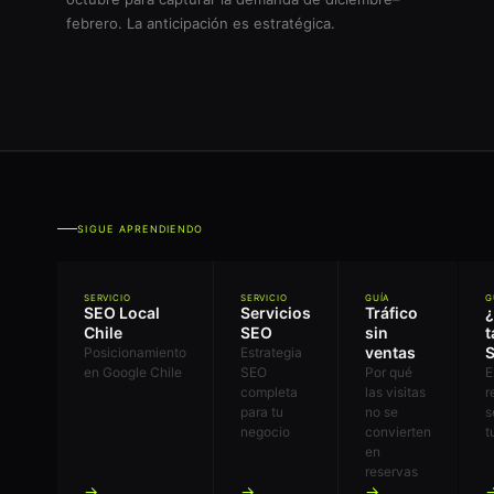
febrero. La anticipación es estratégica.
SIGUE APRENDIENDO
SERVICIO
SERVICIO
GUÍA
G
SEO Local
Servicios
Tráfico
Chile
SEO
sin
t
ventas
Posicionamiento
Estrategia
en Google Chile
SEO
Por qué
E
completa
las visitas
r
para tu
no se
s
negocio
convierten
t
en
reservas
→
→
→