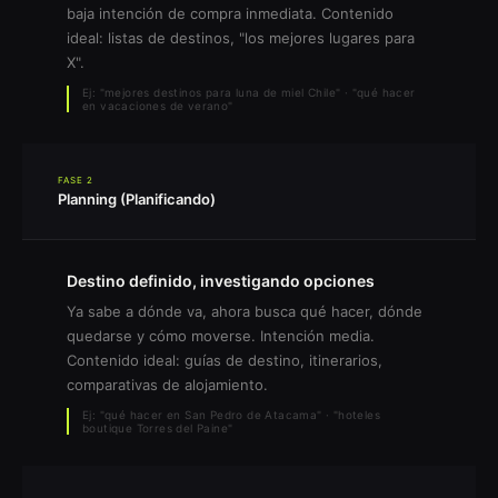
baja intención de compra inmediata. Contenido
ideal: listas de destinos, "los mejores lugares para
X".
Ej: "mejores destinos para luna de miel Chile" · "qué hacer
en vacaciones de verano"
FASE 2
Planning (Planificando)
Destino definido, investigando opciones
Ya sabe a dónde va, ahora busca qué hacer, dónde
quedarse y cómo moverse. Intención media.
Contenido ideal: guías de destino, itinerarios,
comparativas de alojamiento.
Ej: "qué hacer en San Pedro de Atacama" · "hoteles
boutique Torres del Paine"