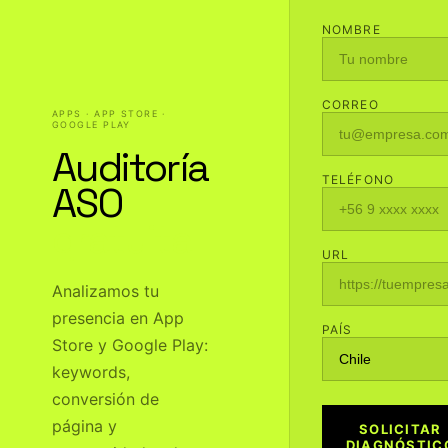
NOMBRE
CORREO
APPS · APP STORE ·
GOOGLE PLAY
Auditoría
TELÉFONO
ASO
gratuita
URL
Analizamos tu
presencia en App
PAÍS
Store y Google Play:
keywords,
conversión de
página y
SOLICITAR
DIAGNÓSTIC