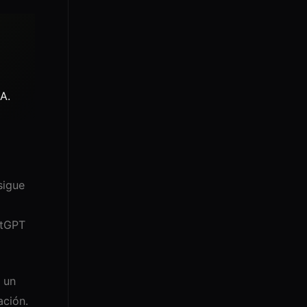
A.
sigue
atGPT
 un
ación.