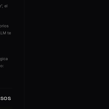
, el
orios
LLM te
gica
o:
asos