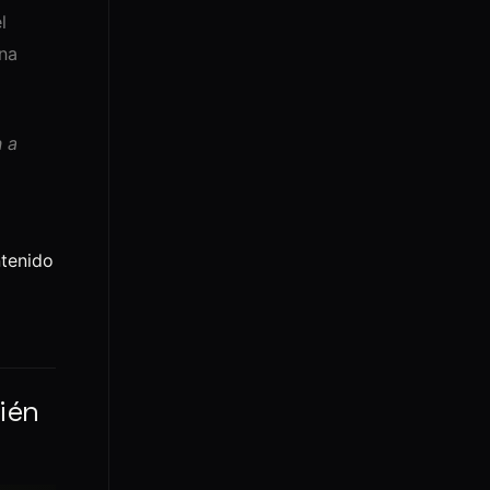
l
una
 a
ntenido
ién