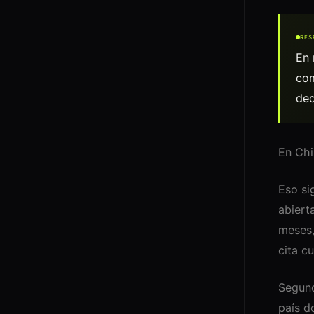
RES
En 
com
ded
En Chi
Eso si
abiert
meses,
cita c
Segund
país d