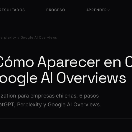
RESULTADOS
PROCESO
APRENDER
Diccionario SEO
Glosario completo de términos
LLM Visibility
técnicos
NUEVO
erplexity y Google AI Overviews
Visibilidad en ChatGPT,
Gemini y Perplexity
¿Qué es el SEO?
Guía completa sin jerga técnica
 Cómo Aparecer en 
¿Qué es el CRO?
Optimización de conversión
Google AI Overviews
¿Qué es el SXO?
SEO + UX + Conversión
¿Qué es el GEO?
zation para empresas chilenas. 6 pasos
SEO para IA · ChatGPT, Perplexity
atGPT, Perplexity y Google AI Overviews.
¿Qué es el AEO?
Ser la respuesta directa en Google e
IA
¿Cuánto tarda el SEO?