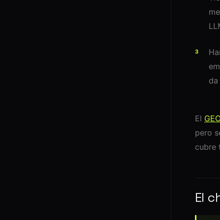
me
LL
Han
em
da
El
GEO
pero s
cubre 
El c