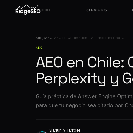
SERVICIOS
CHILE
Servicios SEO
Servicios CRO
Blog
›
AEO
›
AEO en Chile: Cómo Aparecer en ChatGPT, P
Técnico, contenido y autoridad
Conversión y experimentación
AEO
Consultoría SEO
Servicios UX
AEO en Chile:
Estrategia y dirección
Diseño orientado a negocio
SEO en Chile
Tracking & Analítica
Perplexity y 
Local SEO y mercado CL
GA4, GTM y medición de
conversiones
Auditoría SEO Avanzada
+200 parámetros · diagnóstico
completo
Guía práctica de Answer Engine Optimi
para que tu negocio sea citado por Ch
Marlyn Villarroel