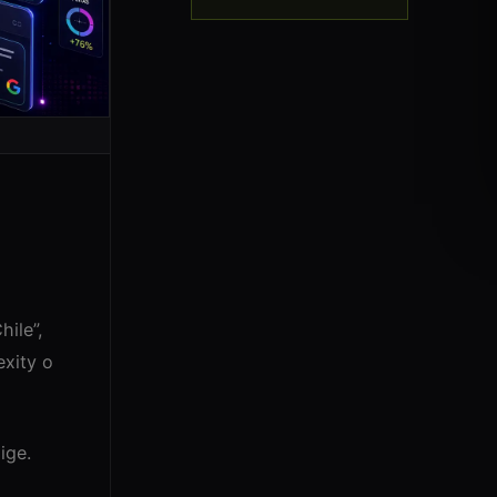
hile”,
xity o
ige.