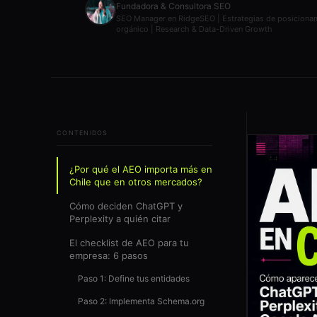
Fundadora & Consultora SEO
SEO Manager en RidgeSEO | Estrategias de posiciona
orgánico | Research & Data-Driven Growth
CONTENIDOS
¿Por qué el AEO importa más en
Chile que en otros mercados?
Cómo deciden ChatGPT y
Perplexity a quién citar
El checklist de AEO para tu
empresa: 6 pasos
Paso 1: Define tus entidades
Paso 2: Implementa Schema.org