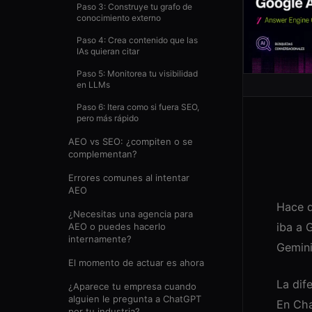
Paso 3: Construye tu grafo de
conocimiento externo
Paso 4: Crea contenido que las
IAs quieran citar
Paso 5: Monitorea tu visibilidad
en LLMs
Paso 6: Itera como si fuera SEO,
pero más rápido
AEO vs SEO: ¿compiten o se
complementan?
Errores comunes al intentar
AEO
Hace d
¿Necesitas una agencia para
iba a 
AEO o puedes hacerlo
internamente?
Gemini
El momento de actuar es ahora
La dif
¿Aparece tu empresa cuando
alguien le pregunta a ChatGPT
En Cha
por tu industria?