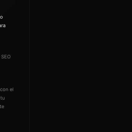
No
ara
a SEO
con el
 tu
te