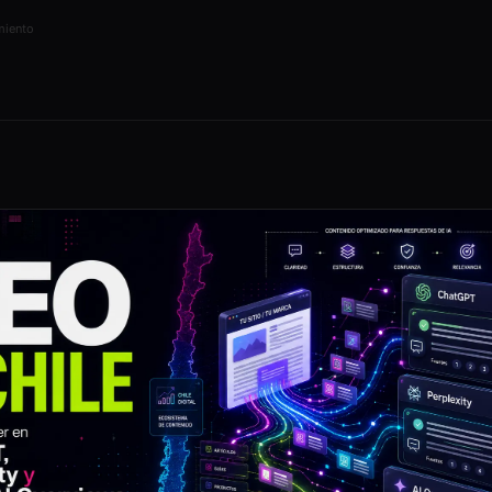
Plazos reales sin promesas falsas
miento
Tráfico sin ventas
Por qué tu web no convierte
¿Qué es el ASO?
SEO para apps · App Store y Google
Play
SEO para eCommerce
Tiendas online · productos ·
categorías
SEO para turismo
Hoteles, agencias y destinos
SEO Internacional
¿Tu empresa necesita expandirse?