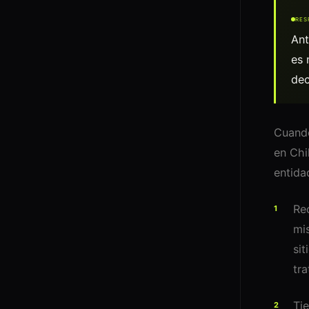
RES
Ant
es 
dec
Cuando
en Chi
entida
Re
mi
sit
tr
Tie