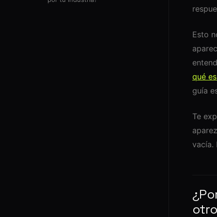
respue
Esto n
aparec
entend
qué es
guía es
Te exp
aparez
vacía.
¿Por
otr