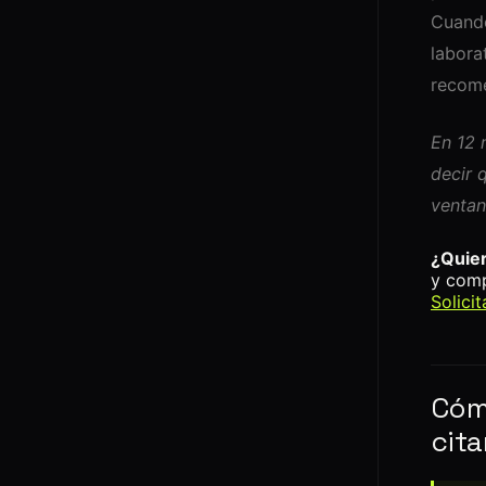
Cuando
labora
recome
En 12 
decir 
ventan
¿Quier
y comp
Solici
Cóm
cita