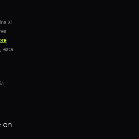
ina si
res
bre
, esta
ía
e en