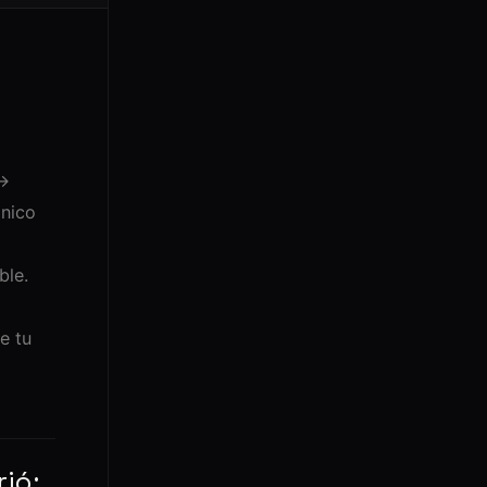
 →
ánico
ble.
o
e tu
rió;