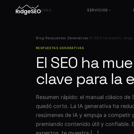
SERVICIOS
CHILE
Servicios SEO
Servicios CRO
Blog
›
Respuestas Generativas
›
El SEO ha muerto, larga 
Técnico, contenido y autoridad
Conversión y experimentación
RESPUESTAS GENERATIVAS
Consultoría SEO
Servicios UX
El SEO ha muer
Estrategia y dirección
Diseño orientado a negocio
SEO en Chile
Tracking & Analítica
clave para la e
Local SEO y mercado CL
GA4, GTM y medición de
conversiones
Auditoría SEO Avanzada
+200 parámetros · diagnóstico
completo
Resumen rápido: el manual clásico de
quedó corto. La IA generativa ha redu
resúmenes de IA y empuja a competir po
premiando contenido útil y confiable. 
expertos, te muestra […]