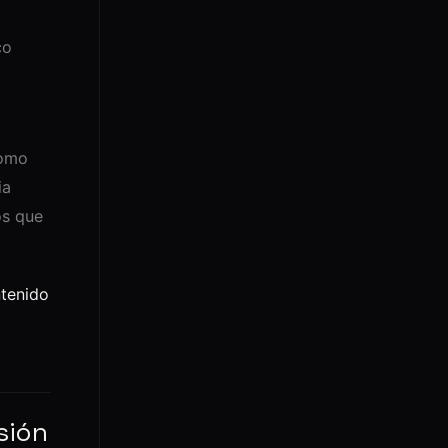
co
como
ia
os que
ntenido
sión