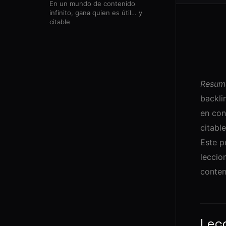
En un mundo de contenido
infinito, gana quien es útil… y
citable
Resume
backli
en con
citabl
Este p
leccio
conten
Lecc