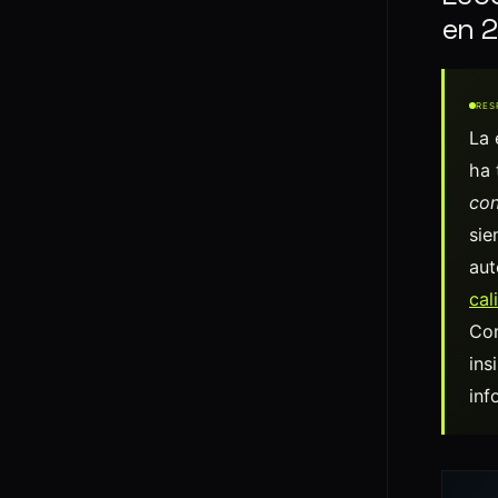
en 2
RES
La 
ha 
con
si
aut
cal
Com
ins
inf