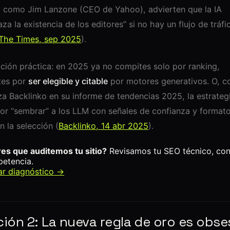
, como Jim Lanzone (CEO de Yahoo), advierten que la IA
za la existencia de los editores” si no hay un flujo de tráfi
The Times, sep 2025
).
ción práctica: en 2025 ya no compites solo por ranking,
tes por
ser elegible y citable
por motores generativos. O, 
iza Backlinko en su informe de tendencias 2025, la estrateg
or “sembrar” a los LLM con señales de confianza y format
en la selección (
Backlinko, 14 abr 2025
).
es que auditemos tu sitio?
Revisamos tu SEO técnico, co
etencia.
tar diagnóstico →
ión 2: La nueva regla de oro es obse