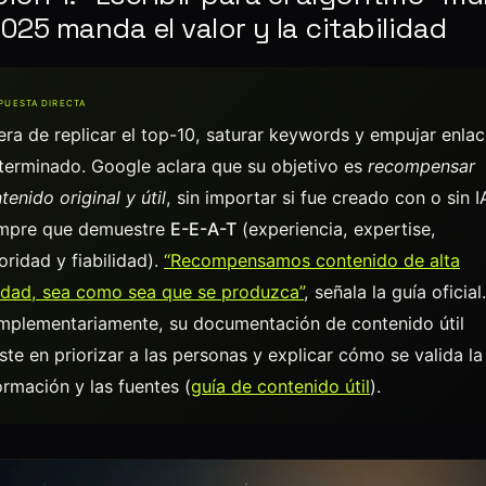
025 manda el valor y la citabilidad
PUESTA DIRECTA
era de replicar el top-10, saturar keywords y empujar enla
terminado. Google aclara que su objetivo es
recompensar
tenido original y útil
, sin importar si fue creado con o sin I
empre que demuestre
E-E-A-T
(experiencia, expertise,
oridad y fiabilidad).
“Recompensamos contenido de alta
idad, sea como sea que se produzca”
, señala la guía oficial.
plementariamente, su documentación de contenido útil
iste en priorizar a las personas y explicar cómo se valida la
ormación y las fuentes (
guía de contenido útil
).