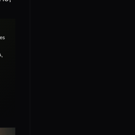
ces
A,