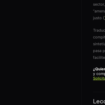
sector
“amena
justo (
Traduc
compi
sintet
pasa p
facilit
¿Quier
y comp
Solici
Lecc