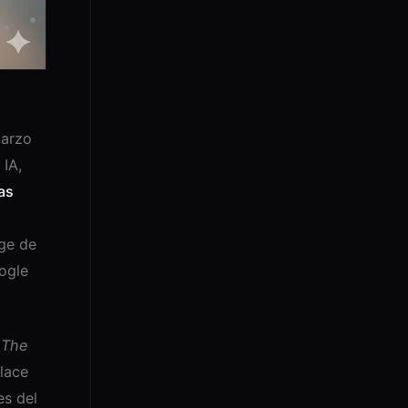
marzo
 IA,
as
ge de
ogle
r
The
lace
res del