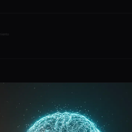
Plazos reales sin promesas falsas
Tráfico sin ventas
Por qué tu web no convierte
¿Qué es el ASO?
SEO para apps · App Store y Google
miento
Play
SEO para eCommerce
Tiendas online · productos ·
categorías
SEO para turismo
Hoteles, agencias y destinos
SEO Internacional
¿Tu empresa necesita expandirse?