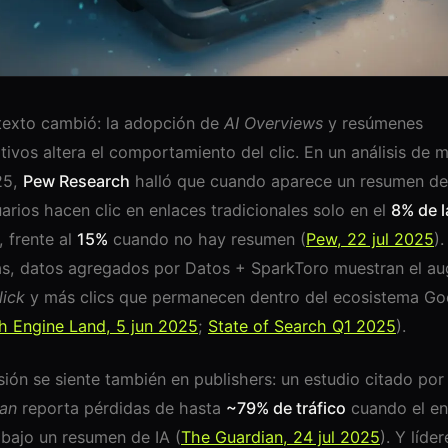
texto cambió: la adopción de
AI Overviews
y resúmenes
tivos altera el comportamiento del clic. En un análisis de 
25,
Pew Research
halló que cuando aparece un resumen de
uarios hacen clic en enlaces tradicionales solo en el
8% de l
, frente al
15%
cuando no hay resumen (
Pew, 22 jul 2025
).
, datos agregados por Datos + SparkToro muestran el au
lick
y más clics que permanecen dentro del ecosistema Go
h Engine Land, 5 jun 2025
;
State of Search Q1 2025
).
sión se siente también en publishers: un estudio citado po
an
reporta pérdidas de hasta
~79% de tráfico
cuando el en
bajo un resumen de IA (
The Guardian, 24 jul 2025
). Y líde