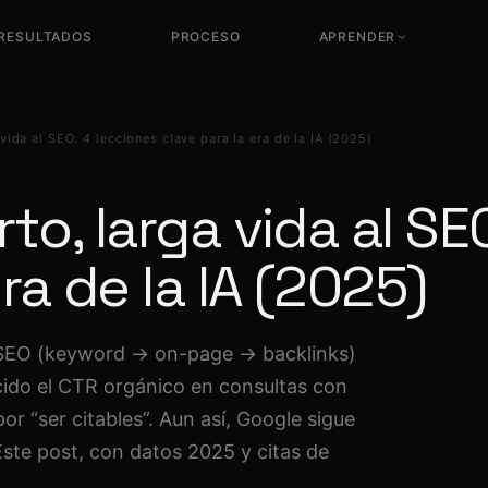
RESULTADOS
PROCESO
APRENDER
Diccionario SEO
Glosario completo de términos
LLM Visibility
técnicos
NUEVO
vida al SEO: 4 lecciones clave para la era de la IA (2025)
Visibilidad en ChatGPT,
Gemini y Perplexity
¿Qué es el SEO?
Guía completa sin jerga técnica
to, larga vida al SE
¿Qué es el CRO?
Optimización de conversión
ra de la IA (2025)
¿Qué es el SXO?
SEO + UX + Conversión
¿Qué es el GEO?
 SEO (keyword → on-page → backlinks)
SEO para IA · ChatGPT, Perplexity
cido el CTR orgánico en consultas con
¿Qué es el AEO?
r “ser citables”. Aun así, Google sigue
Ser la respuesta directa en Google e
IA
Este post, con datos 2025 y citas de
¿Cuánto tarda el SEO?