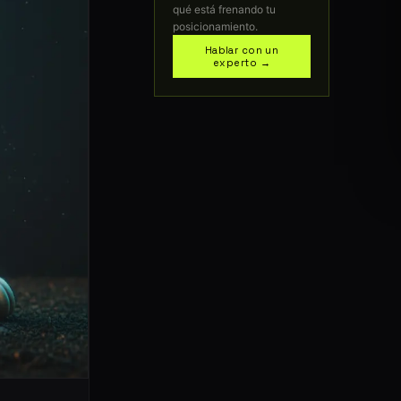
qué está frenando tu
posicionamiento.
Hablar con un
experto →