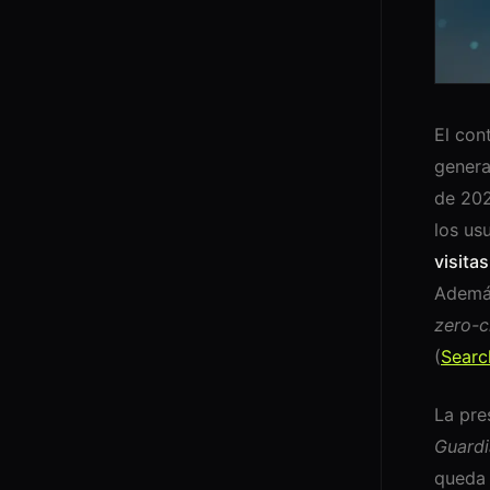
El con
genera
de 20
los us
visitas
Además
zero-c
(
Searc
La pre
Guardi
queda 