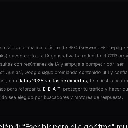
n rápido:
el manual clásico de SEO (keyword → on-page
nks) quedó corto. La IA generativa ha reducido el CTR org
sultas con resúmenes de IA y empuja a competir por “ser
es”. Aun así, Google sigue premiando contenido útil y confia
ost, con
datos 2025
y
citas de expertos
, te muestra cuatr
nes para reforzar tu
E-E-A-T
, proteger tu tráfico y hacer qu
ido sea elegido por buscadores y motores de respuesta.
ión 1: “Escribir para el algoritmo” mu