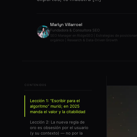
Marlyn Villarroel
Fundadora & Consultora SEO
SEO Manager en RidgeSEO | Estrategias de posiciona
orgánico | Research & Data-Driven Growth
CONTENIDOS
Lección 1: “Escribir para el
algoritmo” murió; en 2025
manda el valor y la citabilidad
Lección 2: La nueva regla de
oro es obsesión por el usuario
(y su contexto) — no por la