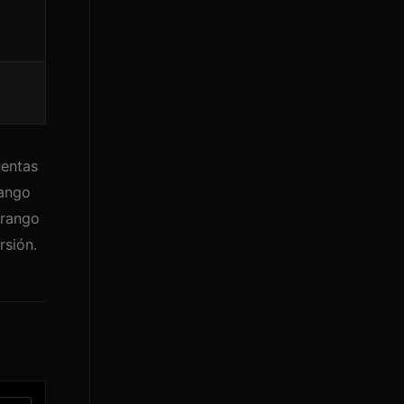
uentas
rango
 rango
rsión.
n