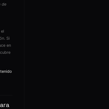
a de
 el
ón. Si
uce en
cubre
ntenido
ara