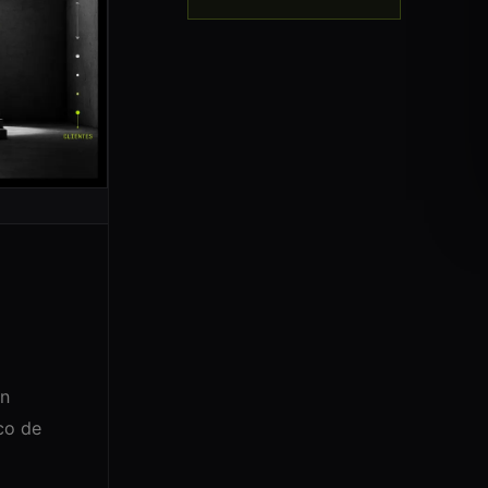
en
co de