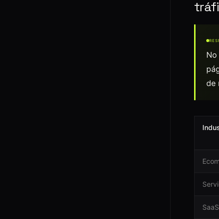
tráf
RES
No 
pág
de 
Indus
Eco
Serv
SaaS