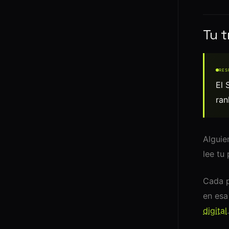
Tu t
RES
El 
ran
Alguie
lee tu
Cada p
en esa
digital
.