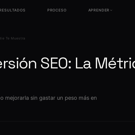
RESULTADOS
PROCESO
APRENDER
Diccionario SEO
Glosario completo de términos
LLM Visibility
técnicos
NUEVO
die Te Muestra
Visibilidad en ChatGPT,
Gemini y Perplexity
¿Qué es el SEO?
Guía completa sin jerga técnica
rsión SEO: La Métr
¿Qué es el CRO?
Optimización de conversión
¿Qué es el SXO?
SEO + UX + Conversión
¿Qué es el GEO?
o mejorarla sin gastar un peso más en
SEO para IA · ChatGPT, Perplexity
¿Qué es el AEO?
Ser la respuesta directa en Google e
IA
¿Cuánto tarda el SEO?