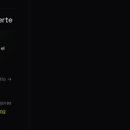
erte
 el
itio →
joras
ing