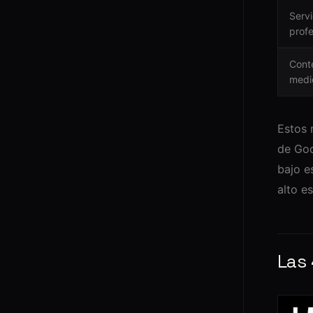
Servi
profe
Cont
medi
Estos 
de Goo
bajo e
alto e
Las