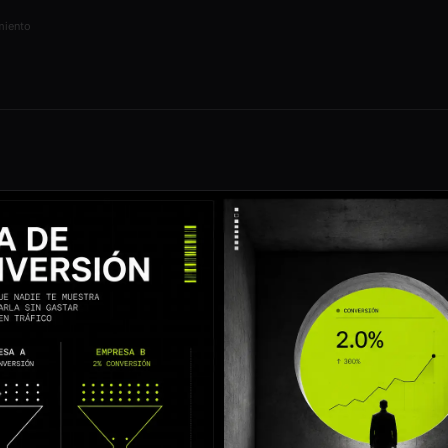
Plazos reales sin promesas falsas
miento
Tráfico sin ventas
Por qué tu web no convierte
¿Qué es el ASO?
SEO para apps · App Store y Google
Play
SEO para eCommerce
Tiendas online · productos ·
categorías
SEO para turismo
Hoteles, agencias y destinos
SEO Internacional
¿Tu empresa necesita expandirse?