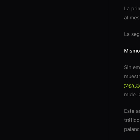
La pri
al mes
La seg
Mismo 
Sin em
muestr
tasa d
mide. 
Este a
tráfic
palanc