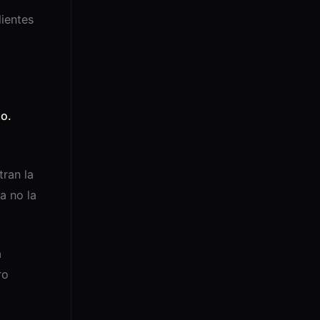
lientes
o.
tran la
a no la
a
ro