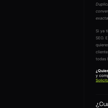
Duplic
conver
exacta
Si ya 
SEO. E
quiere
client
todas 
¿Quier
y comp
Solici
¿Cu