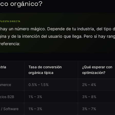
ico orgánico?
PUESTA DIRECTA
hay un número mágico. Depende de tu industria, del tipo 
ina y de la intención del usuario que llega. Pero sí hay ran
referencia:
tria
Tasa de conversión
¿Qué esperar con
orgánica típica
optimización?
mmerce
0.5% – 1.5%
2% – 4%
icios B2B
1% – 3%
3% – 8%
 / Software
1% – 3%
3% – 7%