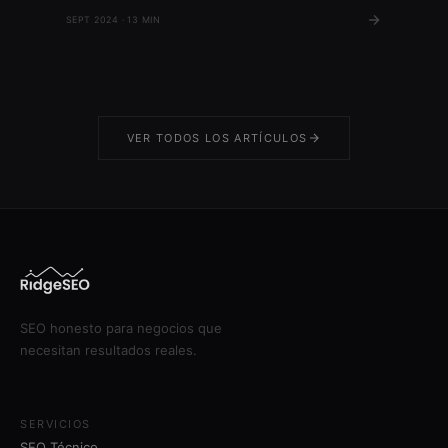
seo.
SEPT 2024 · 13 MIN
VER TODOS LOS ARTÍCULOS
SEO honesto para negocios que
necesitan resultados reales.
SERVICIOS
SEO Técnico