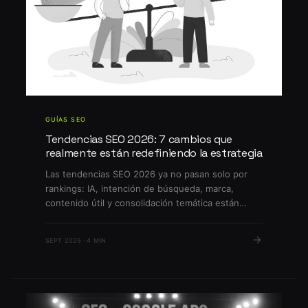
GUÍAS SEO
Tendencias SEO 2026: 7 cambios que
realmente están redefiniendo la estrategia
Las tendencias SEO 2026 ya no pasan solo por
rankings: IA, intención de búsqueda, marca,
contenido útil y consolidación temática están
redefiniendo cómo competir en Google. En esta
guía revisamos los cambios que sí importan para
SEPT 2025 · 4 MIN
empresas en Chile.