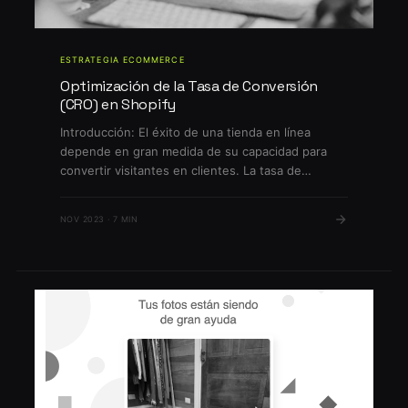
ESTRATEGIA ECOMMERCE
Optimización de la Tasa de Conversión
(CRO) en Shopify
Introducción: El éxito de una tienda en línea
depende en gran medida de su capacidad para
convertir visitantes en clientes. La tasa de
conversión (CRO) es una métrica esencial en el
comercio electrónico y se refiere al porcentaje de
NOV 2023 · 7 MIN
visitantes que realizan una acción deseada, como
hacer una compra. En este tutorial completo,
exploraremos estrategias […]