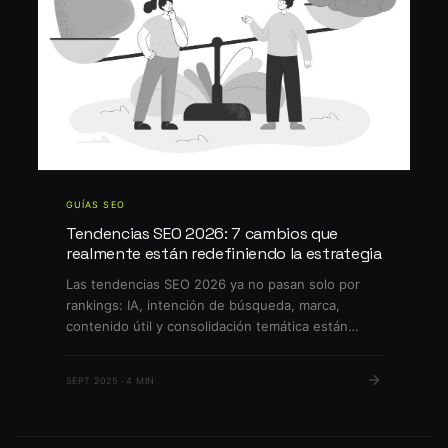
GUÍAS SEO
Tendencias SEO 2026: 7 cambios que
realmente están redefiniendo la estrategia
Las tendencias SEO 2026 ya no pasan solo por
rankings: IA, intención de búsqueda, marca,
contenido útil y consolidación temática están
redefiniendo cómo competir en Google. En esta
guía revisamos los cambios que sí importan para
SEPT 2025 · 4 MIN
empresas en Chile.