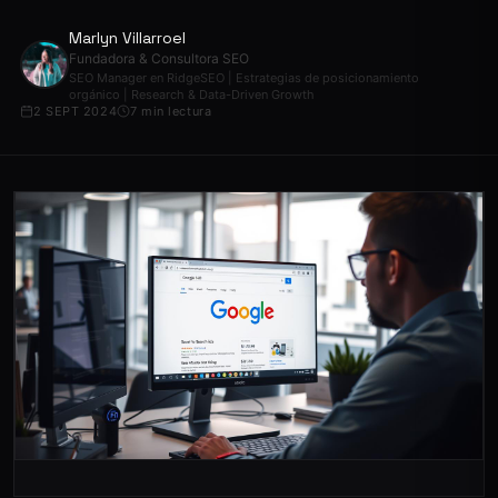
Marlyn Villarroel
Fundadora & Consultora SEO
SEO Manager en RidgeSEO | Estrategias de posicionamiento
orgánico | Research & Data-Driven Growth
2 SEPT 2024
7 min lectura