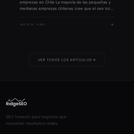
empresas en Chile La mayoría de las pequeñas y
medianas empresas chilenas cree que el seo local
es solo para negocios con tienda física. Sin
embargo, más del 85% de las búsquedas locales
ABR 2026 · 8 MIN
en Google generan visitas o llamadas a empresas,
según datos de Google 2023. […]
VER TODOS LOS ARTÍCULOS
SEO honesto para negocios que
necesitan resultados reales.