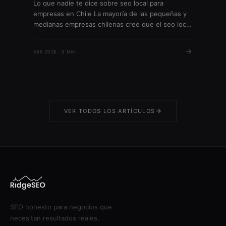
Lo que nadie te dice sobre seo local para
empresas en Chile La mayoría de las pequeñas y
medianas empresas chilenas cree que el seo local
es solo para negocios con tienda física. Sin
embargo, más del 85% de las búsquedas locales
ABR 2026 · 8 MIN
en Google generan visitas o llamadas a empresas,
según datos de Google 2023. […]
VER TODOS LOS ARTÍCULOS
SEO honesto para negocios que
necesitan resultados reales.