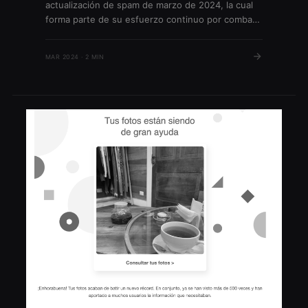
actualización de spam de marzo de 2024, la cual
forma parte de su esfuerzo continuo por combatir
el contenido de baja calidad y proteger la
experiencia de búsqueda de los usuarios.
MAR 2024 · 2 MIN