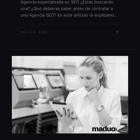
Agencia especializada en SEO ¿Estás buscando
una? ¿Qué debieras saber antes de contratar a
una Agencia SEO? En este artículo te explicamos
todos los detalles para que puedas invertir bien tu
dinero. En un mundo donde la visibilidad online es
NOV 2024 · 6 MIN
vital, una agencia especializada en SEO se
convierte en un aliado estratégico fundamental.
No se […]